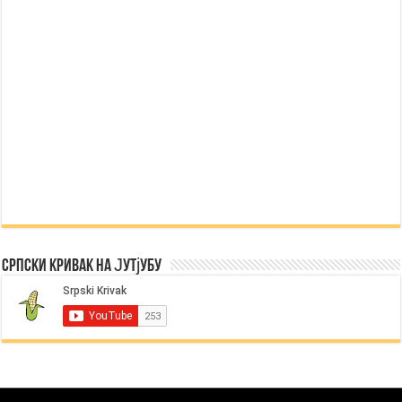
Српски Кривак на Јутјубу