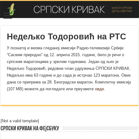
Недељко Тодоровић на РТС
У познатој и веома гледаној емисији Радио-телевизије Србије
“Сасвим природно” од 12. априла 2015. године, било је речи о
српским маратонцима у зрелим годинама. Један од њих је
Недељко Тодоровић, редовни члан удружења СРПСКИ КРИВАК.
Недељко има 63 године и до сада је истрчао 123 маратона. Ових
дана се припрема за 28. Београдски маратон. Комплетну емисију
(107 MB) можете да погледате или преузмете
овде
.
[Not a valid template]
Српски Кривак на Фејсбуку