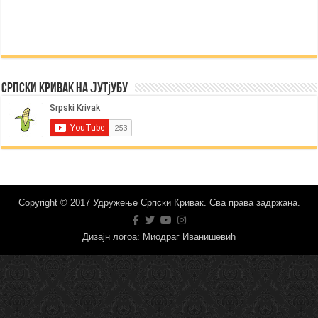
Српски Кривак на Јутјубу
Copyright © 2017 Удружење Српски Кривак. Сва права задржана.
Дизајн логоа: Миодраг Иванишевић