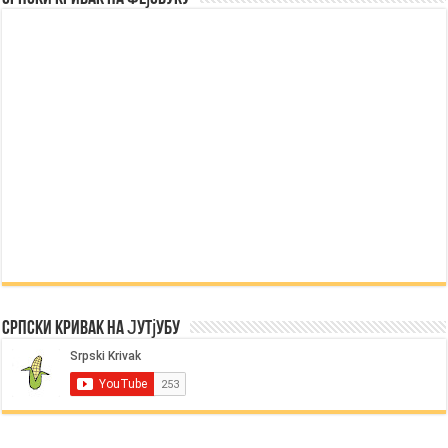
Српски Кривак на Јутјубу