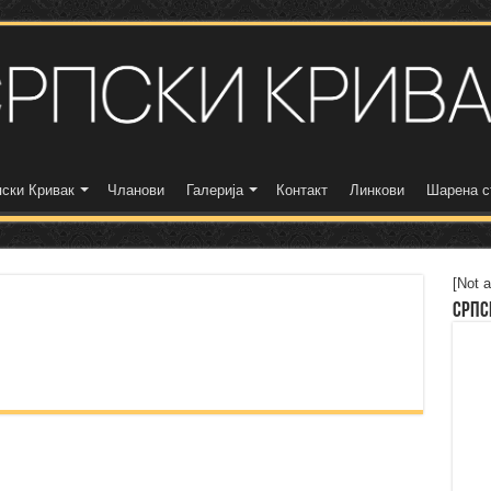
ски Кривак
Чланови
Галерија
Контакт
Линкови
Шарена с
[Not a
Српс