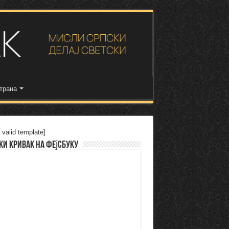
трана
 valid template]
ки Кривак на Фејсбуку