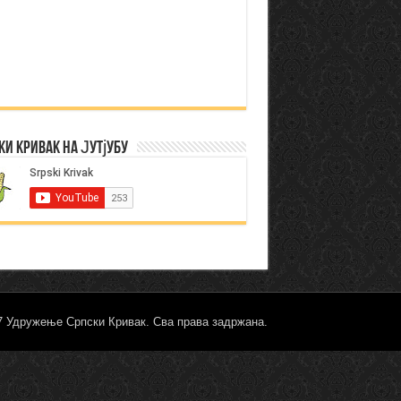
ки Кривак на Јутјубу
17 Удружење Српски Кривак. Сва права задржана.