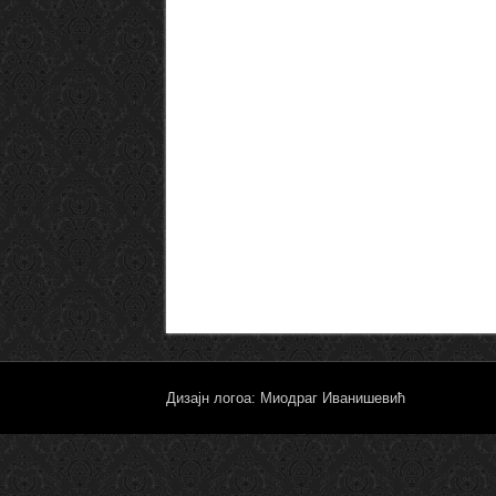
Дизајн логоа: Миодраг Иванишевић