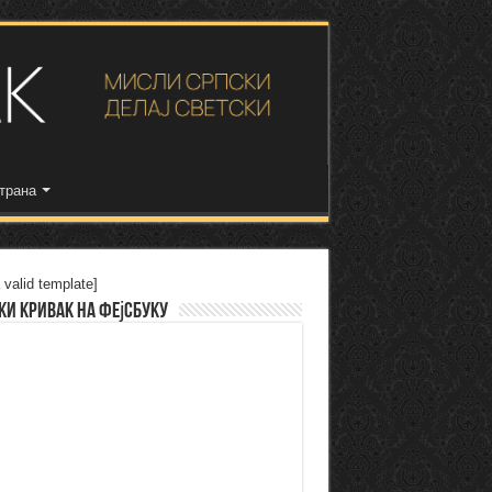
трана
 valid template]
ки Кривак на Фејсбуку