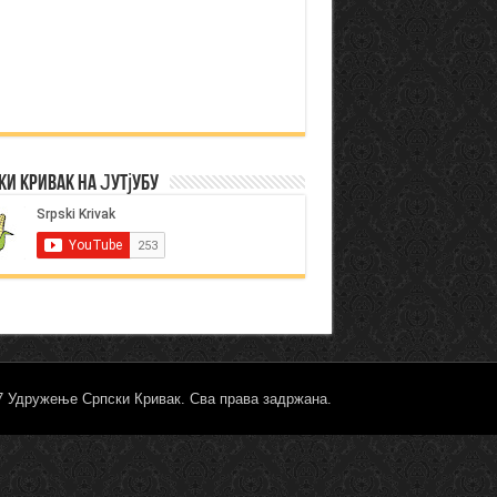
ки Кривак на Јутјубу
17 Удружење Српски Кривак. Сва права задржана.