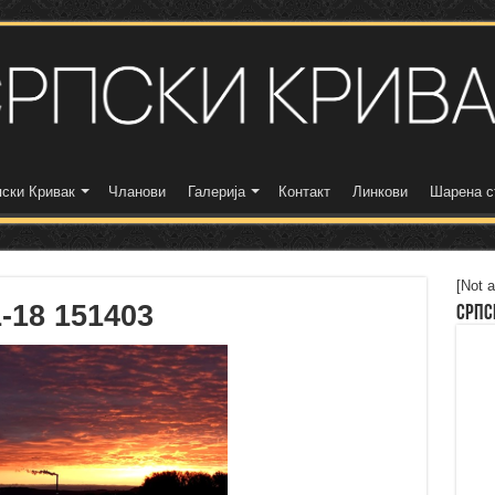
ски Кривак
Чланови
Галерија
Контакт
Линкови
Шарена с
[Not a
-18 151403
Српс