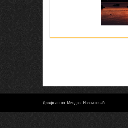
Дизајн логоа: Миодраг Иванишевић