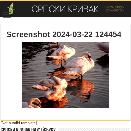
Screenshot 2024-03-22 124454
[Not a valid template]
Српски Кривак на Фејсбуку