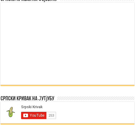
Српски Кривак на Јутјубу