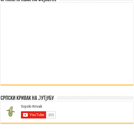
Српски Кривак на Јутјубу