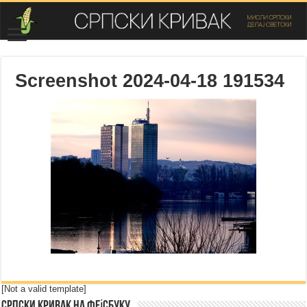
Screenshot 2024-04-18 191534
[Not a valid template]
Српски Кривак на Фејсбуку