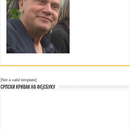
[Not a valid template]
Српски Кривак на Фејсбуку