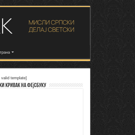
трана
 valid template]
ки Кривак на Фејсбуку