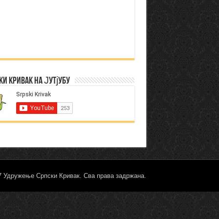
ки Кривак на Јутјубу
17 Удружење Српски Кривак. Сва права задржана.