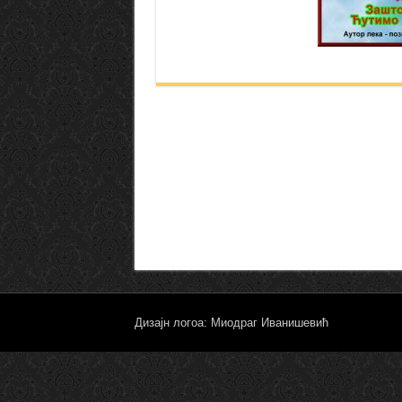
Дизајн логоа: Миодраг Иванишевић