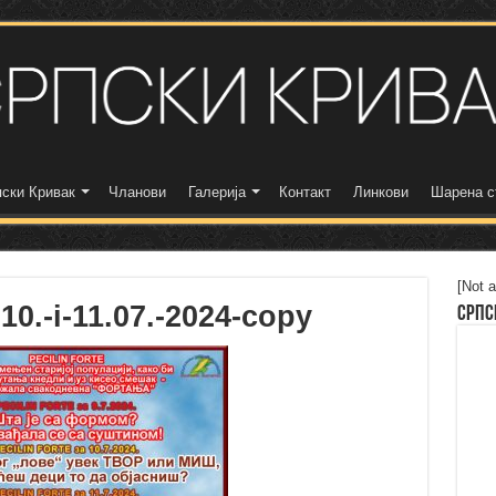
ски Кривак
Чланови
Галерија
Контакт
Линкови
Шарена с
[Not a
10.-i-11.07.-2024-copy
Српс