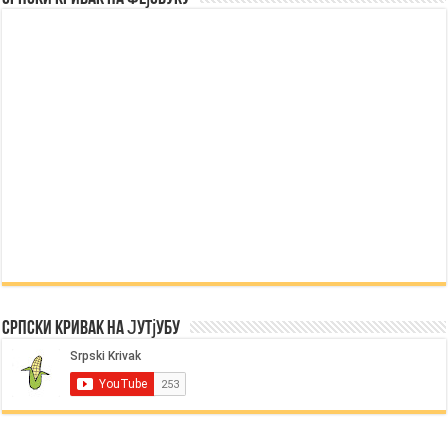
Српски Кривак на Јутјубу