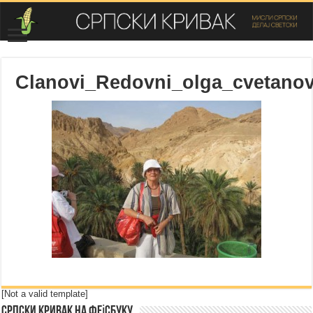
Clanovi_Redovni_olga_cvetanov
[Not a valid template]
Српски Кривак на Фејсбуку