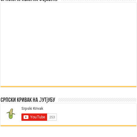
Српски Кривак на Јутјубу