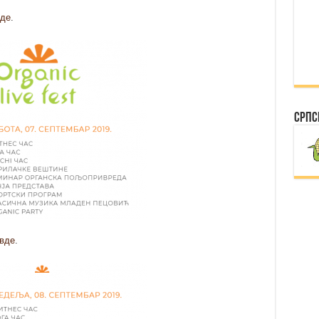
де
.
Српс
вде
.