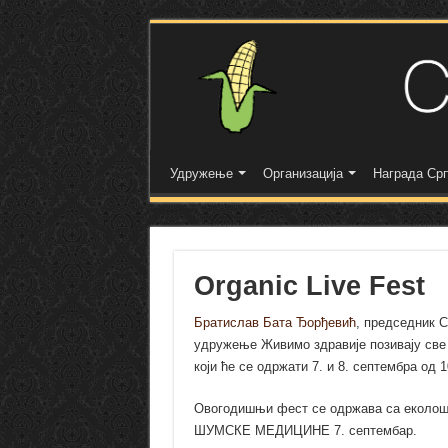
Удружење
Организација
Награда Срп
Organic Live Fest
Братислав Бата Ђорђевић
, председник С
удружење Живимо здравије позивају све ч
који ће се одржати 7. и 8. септембра од 
Овогодишњи фест се одржава са еколо
ШУМСКЕ МЕДИЦИНЕ 7. септембар.