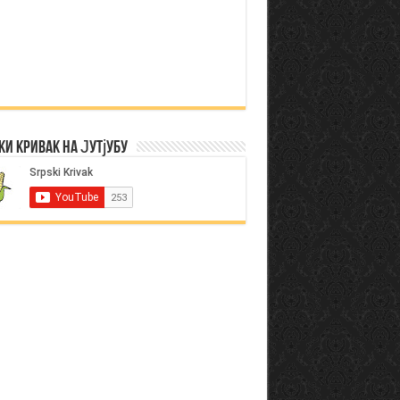
ки Кривак на Јутјубу