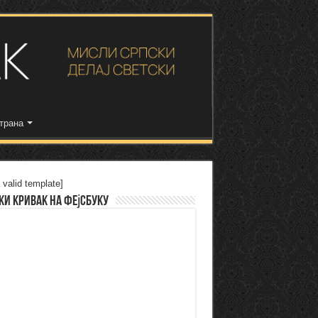
трана
 valid template]
ки Кривак на Фејсбуку