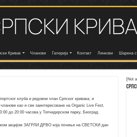
ски Кривак
Чланови
Галерија
Контакт
Линкови
Шарена с
[Not a
Српс
портског клуба и редовни члан Српског кривака, и
ланове као и све заинтересоване на Organic Live Fest,
10:00 до 20:00 часова у Топчидерском парку, Београд.
шком акцијом ЗАГРЛИ ДРВО која почиње на СВЕТСКИ дан