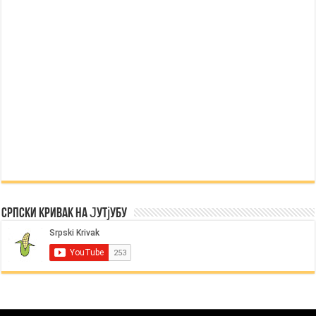
Српски Кривак на Јутјубу