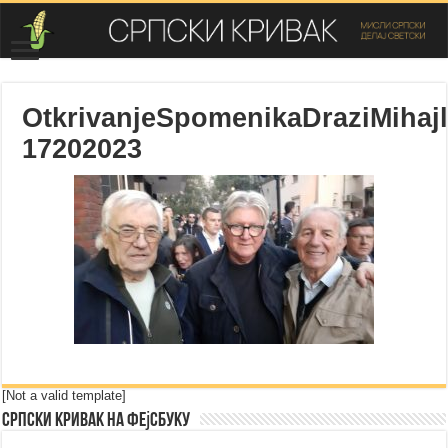
OtkrivanjeSpomenikaDraziMihajl
17202023
[Not a valid template]
Српски Кривак на Фејсбуку