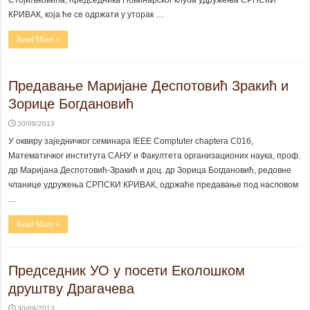
Стојиљковића, председника Новинарског клуба удружења СРПСКИ
КРИВАК, која ће се одржати у уторак …
Read More »
Предавање Маријане Деспотовић Зракић и
Зорице Богдановић
30/09/2013
У оквиру заједничког семинара IEEE Comptuter chaptera C016,
Математичког института САНУ и Факултета организационих наука, проф.
др Маријана Деспотовић-Зракић и доц. др Зорица Богдановић, редовне
чланице удружења СРПСКИ КРИВАК, одржаће предавање под насловом
…
Read More »
Председник УО у посети Еколошком
друштву Драгачева
30/09/2013