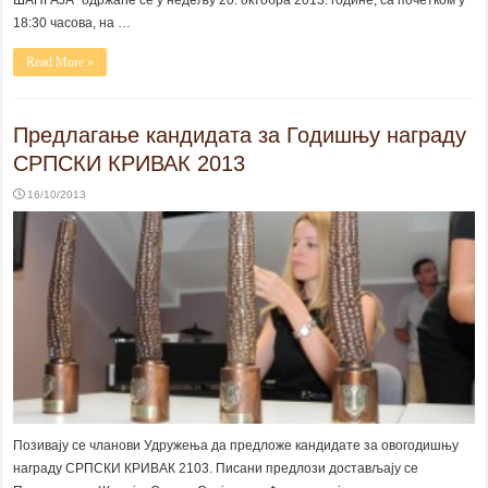
ШАНГАЈА” одржаће се у недељу 20. октобра 2013. године, са почетком у
18:30 часова, на …
Read More »
Предлагање кандидата за Годишњу награду
СРПСКИ КРИВАК 2013
16/10/2013
Позивају се чланови Удружења да предложе кандидате за овогодишњу
награду СРПСКИ КРИВАК 2103. Писани предлози достављају се