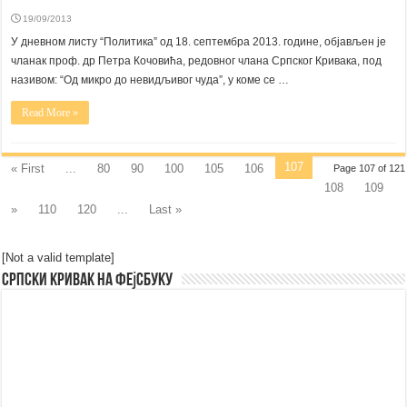
19/09/2013
У дневном листу “Политика” од 18. септембра 2013. године, објављен је
чланак проф. др Петра Кочовића, редовног члана Српског Кривака, под
називом: “Од микро до невидљивог чуда”, у коме се …
Read More »
107
« First
...
80
90
100
105
106
Page 107 of 121
108
109
»
110
120
...
Last »
[Not a valid template]
Српски Кривак на Фејсбуку