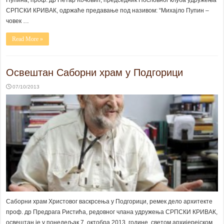
СРПСКИ КРИВАК, одржаће предавање под називом: “Михајло Пупин –
човек …
Read More »
Освештан Саборни храм у Подгорици
07/10/2013
Саборни храм Христовог васкрсења у Подгорици, ремек дело архитекте
проф. др Предрага Ристића, редовног члана удружења СРПСКИ КРИВАК,
освештан је у понедељак 7. октобра 2013. године, светом архијерејском