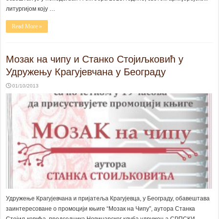
литургијом коју …
Read More »
Мозак на чипу и Станко Стојиљковић у
Удружењу Крагујевчана у Београду
01/10/2013
Удружење Крагујевчана и пријатеља Крагујевца, у Београду, обавештава
заинтересоване о промоцији књиге “Мозак на Чипу”, аутора Станка