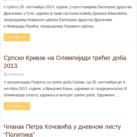
У суботу 28. септембра 2013. године, у просторијама Еколошког друштва
Драгачевa, у Гучи, одржан је први састанак између Душана Ивановића,
председника Извршног одбора Еколошког друштва Драгачева
и Живорада Лазића, председника Управног одбора …
Read More »
Српски Кривак на Олимпијади трећег доба
2013.
27/09/2013
У организацији Покрета за треће доба Србије, од 30. септембра до 4.
октобра 2013. године, у Врњачкој Бањи, одржава се традиционална VI
Олимпијада спорта, здравља и културе трећег доба. Удружење …
Read More »
Чланак Петра Кочовића у дневном листу
“Политика”