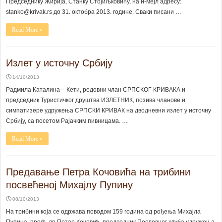
Председнику Жирија, Станку Стојиљковићу, на и-мејл адресу:
stanko@krivak.rs до 31. октобра 2013. године. Сваки писани …
Read More »
Излет у источну Србију
14/10/2013
Радмила Каталина – Кети, редовни члан СРПСКОГ КРИВАКА и
председник Туристичког друштва ИЗЛЕТНИК, позива чланове и
симпатизере удружења СРПСКИ КРИВАК на дводневни излет у источну
Србију, са посетом Рајачким пивницама. …
Read More »
Предавање Петра Кочовића на трибини
посвећеној Михајлу Пупину
08/10/2013
На трибини која се одржава поводом 159 година од рођења Михајла
Пупина, проф. др Петар Кочовић, председник Пословног клуба удружења