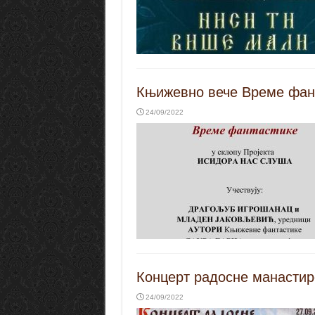
Књижевно вече Време фан
24/09/2022
Концерт радосне манастир
24/09/2022