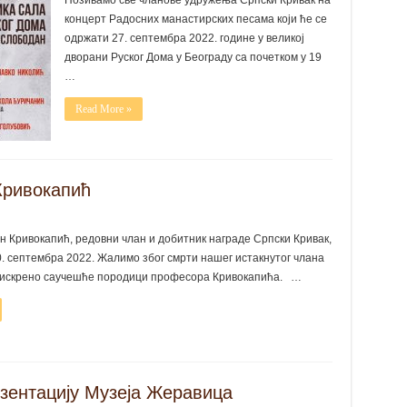
Позивамо све чланове удружења Српски Кривак на
концерт Радосних манастирских песама који ће се
одржати 27. септембра 2022. године у великој
дворани Руског Дома у Београду са почетком у 19
…
Read More »
Кривокапић
н Кривокапић, редовни члан и добитник награде Српски Кривак,
0. септембра 2022. Жалимо због смрти нашег истакнутог члана
 искрено саучешће породици професора Кривокапића. …
зентацију Музеја Жеравица