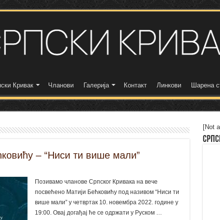
ски Кривак
Чланови
Галерија
Контакт
Линкови
Шарена с
[Not a
Српс
ковићу – “Ниси ти више мали”
Позивамо чланове Српског Кривака на вече
посвећено Матији Бећковићу под називом “Ниси ти
више мали” у четвртак 10. новембра 2022. године у
19:00. Овај догађај ће се одржати у Руском …