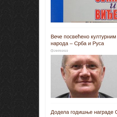
Вече посвећено културним 
народа – Срба и Руса
29/05/2022
Додела годишње награде