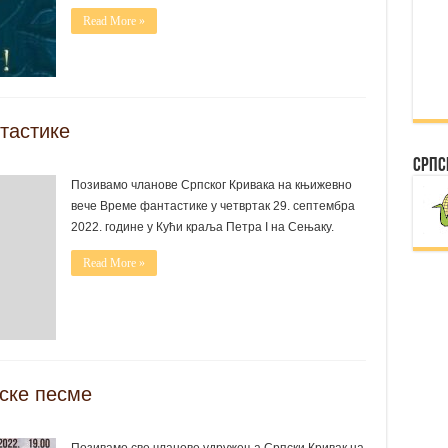
Read More »
тастике
Српс
Позивамо чланове Српског Кривака на књижевно
вече Време фантастике у четвртак 29. септембра
2022. године у Кући краља Петра I на Сењаку.
Read More »
ске песме