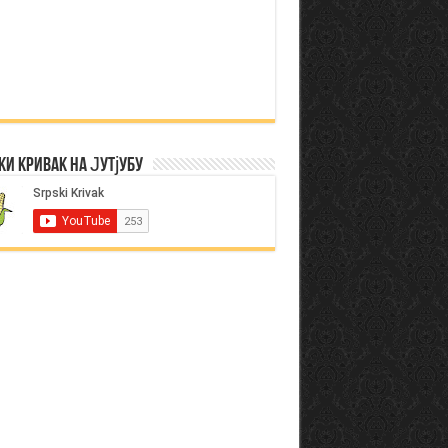
ки Кривак на Јутјубу