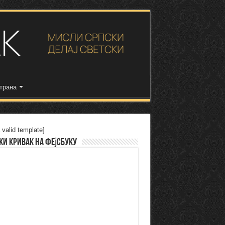
трана
 valid template]
ки Кривак на Фејсбуку