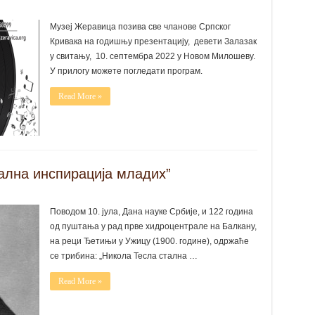
Музеј Жеравица позива све чланове Српског
Кривака на годишњу презентацију, девети Залазак
у свитању, 10. септембра 2022 у Новом Милошеву.
У прилогу можете погледати програм.
Read More »
ална инспирација младих”
Поводом 10. јула, Дана науке Србије, и 122 година
од пуштања у рад прве хидроцентрале на Балкану,
на реци Ђетињи у Ужицу (1900. године), одржаће
се трибина: „Никола Тесла стална …
Read More »