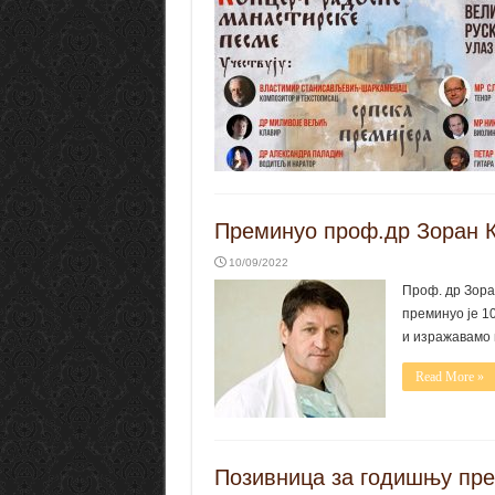
Преминуо проф.др Зоран 
10/09/2022
Проф. др Зора
преминуо је 1
и изражавамо
Read More »
Позивница за годишњу пре