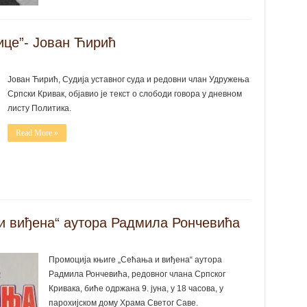
вице”- Јован Ћирић
Јован Ћирић, Судија уставног суда и редовни члан Удружења
Српски Кривак, објавио је текст о слободи говора у дневном
листу Политика.
Read More »
и виђена“ аутора Радмила Рончевића
Промоција књиге „Сећања и виђена“ аутора
Радмила Рончевића, редовног члана Српског
Кривака, биће одржана 9. јуна, у 18 часова, у
парохијском дому Храма Светог Саве.