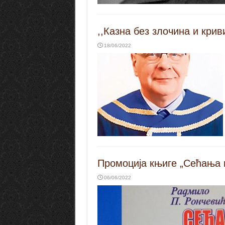
,,Казна без злочина и кри
18/06/2022
Промоција књиге „Сећања 
06/06/2022