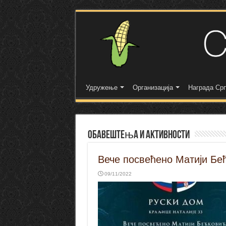
Удружење
Организација
Награда Срп
Обавештења и активности
Вече посвећено Матији Бећ
09/11/2022