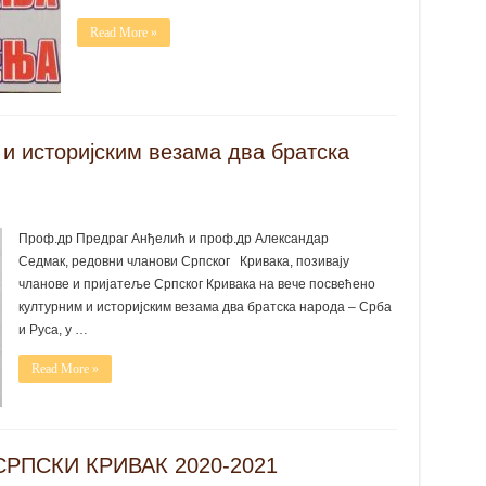
Read More »
и историјским везама два братска
Проф.др Предраг Анђелић и проф.др Александар
Седмак, редовни чланови Српског Кривака, позивају
чланове и пријатеље Српског Кривака на вече посвећено
културним и историјским везама два братска народа – Срба
и Руса, у …
Read More »
 СРПСКИ КРИВАК 2020-2021