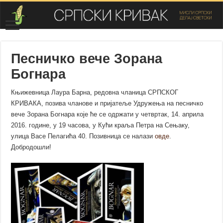
Песничко вече Зорана
Богнара
Књижевница Лаура Барна, редовна чланица СРПСКОГ
КРИВАКА, позива чланове и пријатеље Удружења на песничко
вече Зорана Богнара које ће се одржати у четвртак, 14. априла
2016. године, у 19 часова, у Кући краља Петра на Сењаку,
улица Васе Пелагића 40. Позивница се налази
овде
.
Добродошли!