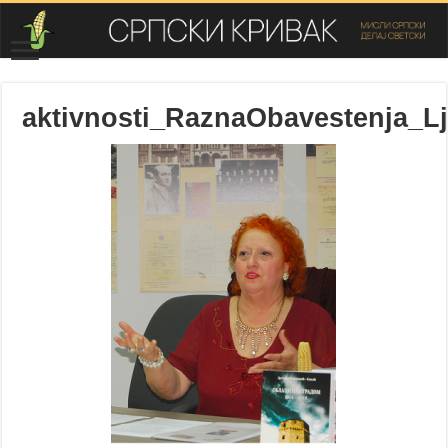
aktivnosti_RaznaObavestenja_Lji