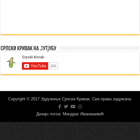
Српски Кривак на Јутјубу
Copyright © 2017 Удружење Српски Кривак. Сва права задржана.
Дизајн логоа: Миодраг Иванишевић