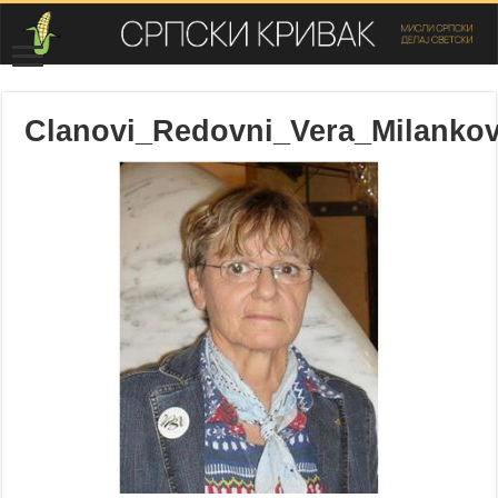
Clanovi_Redovni_Vera_Milankov