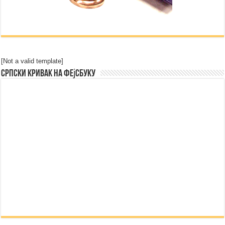
[Not a valid template]
Српски Кривак на Фејсбуку