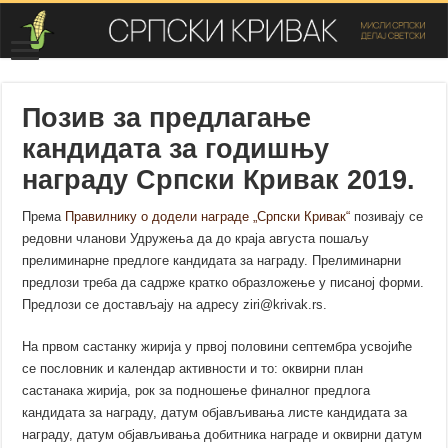
Позив за предлагање
кандидата за годишњу
награду Српски Кривак 2019.
Према
Правилнику о додели награде „Српски Кривак“
позивају се
редовни чланови Удружења да до краја августа пошаљу
прелиминарне предлоге кандидата за награду. Прелиминарни
предлози треба да садрже кратко образложење у писаној форми.
Предлози се достављају на адресу ziri@krivak.rs.
На првом састанку жирија у првој половини септембра усвојиће
се пословник и календар активности и то: оквирни план
састанака жирија, рок за подношење финалног предлога
кандидата за награду, датум објављивања листе кандидата за
награду, датум објављивања добитника награде и оквирни датум