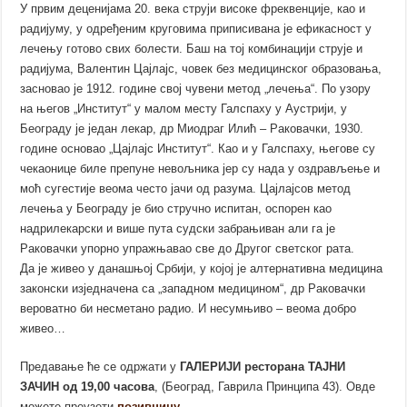
У првим деценијама 20. века струји високе фреквенције, као и
радијуму, у одређеним круговима приписивана је ефикасност у
лечењу готово свих болести. Баш на тој комбинацији струје и
радијума, Валентин Цајлајс, човек без медицинског образовања,
засновао је 1912. године свој чувени метод „лечења“. По узору
на његов „Институт“ у малом месту Галспаху у Аустрији, у
Београду је један лекар, др Миодраг Илић – Раковачки, 1930.
године основао „Цајлајс Институт“. Као и у Галспаху, његове су
чекаонице биле препуне невољника јер су нада у оздрављење и
моћ сугестије веома често јачи од разума. Цајлајсов метод
лечења у Београду је био стручно испитан, оспорен као
надрилекарски и више пута судски забрањиван али га је
Раковачки упорно упражњавао све до Другог светског рата.
Да је живео у данашњој Србији, у којој је алтернативна медицина
законски изједначена са „западном медицином“, др Раковачки
вероватно би несметано радио. И несумњиво – веома добро
живео…
Предавање ће се одржати у
ГАЛЕРИЈИ ресторана ТАЈНИ
ЗАЧИН од 19,00 часова
, (Београд, Гаврила Принципа 43). Овде
можете преузети
позивницу
.