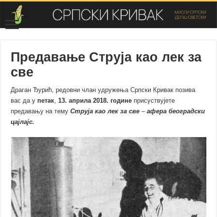
Предавање Струја као лек за
све
Драган Ђурић, редовни члан удружења Српски Кривак позива
вас да у
петак
,
13. априла 2018. године
присуствујете
предавању на тему
Струја као лек за све
–
афера београдски
цајлајс.