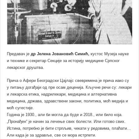
Предавач је
др Јелена Јовановић Симић,
кустос Музеја науке
и технике и секретар Секције за историју медицине Српског
лекарског друштва.
Прича о Афери Београдски Цајлајс свевремена је прича иако су
у питању догађаји од пре осам деценија. Кључне речи су: лекари
и лекарска етика, надрилекари, медицина и алтернативна
медицина, држава, здравствени закони, политика, моћ медија и
моћ сугестије.
Година је 1930., али би могла да буде и 2018., или било која.
„Пронађен“ је начин за лечење свих болести. Или готово свих.
Истина, потребно је бити стрпљив, чекати у редовима, плаћати…
Али када је за здравље, све се мора истрпети.