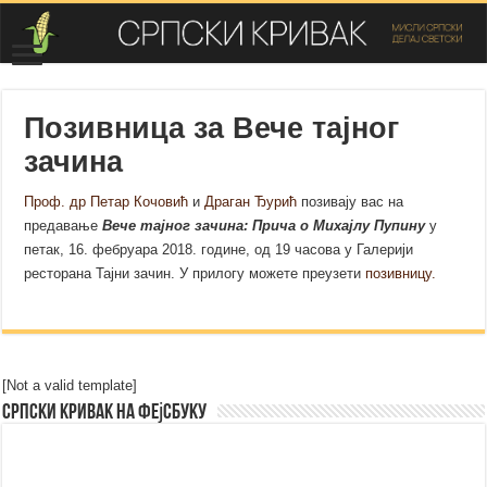
Позивница за Вече тајног
зачина
Проф. др Петар Кочовић
и
Драган Ђурић
позивају вас на
предавање
Вече тајног зачина: Прича о Михајлу Пупину
у
петак, 16. фебруара 2018. године, од 19 часова у Галерији
ресторана Тајни зачин. У прилогу можете преузети
позивницу.
[Not a valid template]
Српски Кривак на Фејсбуку