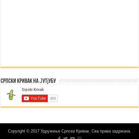
Српски Кривак на Јутјубу
Copyright © 2017 Удружење Српски Кривак. Сва права задржана.