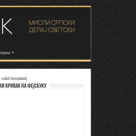
трана
 valid template]
ки Кривак на Фејсбуку