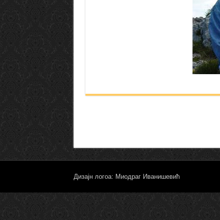
Дизајн логоа: Миодраг Иванишевић