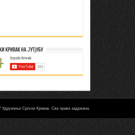
ки Кривак на Јутјубу
17 Удружење Српски Кривак. Сва права задржана.