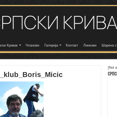
ски Кривак
Чланови
Галерија
Контакт
Линкови
Шарена с
[Not a
i_klub_Boris_Micic
Српс