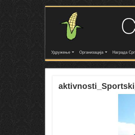
Удружење
Организација
Награда Срп
aktivnosti_Sportsk