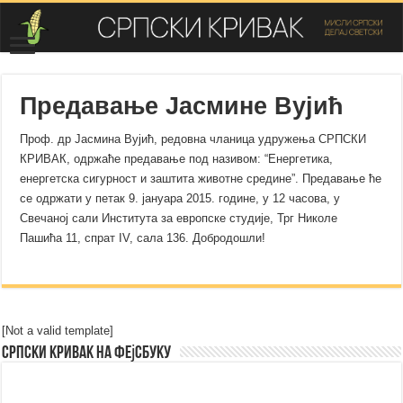
Предавање Јасмине Вујић
Проф. др Јасмина Вујић, редовна чланица удружења СРПСКИ
КРИВАК, одржаће предавање под називом: “Енергетика,
енергетска сигурност и заштита животне средине”. Предавање ће
се одржати
у петак 9. јануара 2015. године, у 12 часова, у
Свечаној сали Института за европске студије, Трг Николе
Пашића 11, спрат IV, сала 136. Добродошли!
[Not a valid template]
Српски Кривак на Фејсбуку