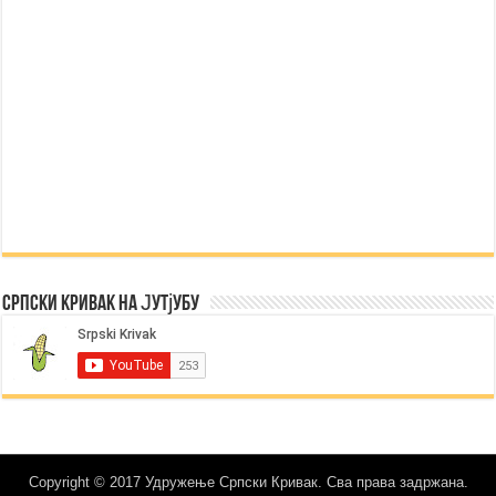
Српски Кривак на Јутјубу
Copyright © 2017 Удружење Српски Кривак. Сва права задржана.