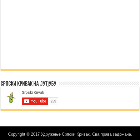
Српски Кривак на Јутјубу
Copyright © 2017 Удружење Српски Кривак. Сва права задржана.