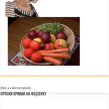
[Not a valid template]
Српски Кривак на Фејсбуку