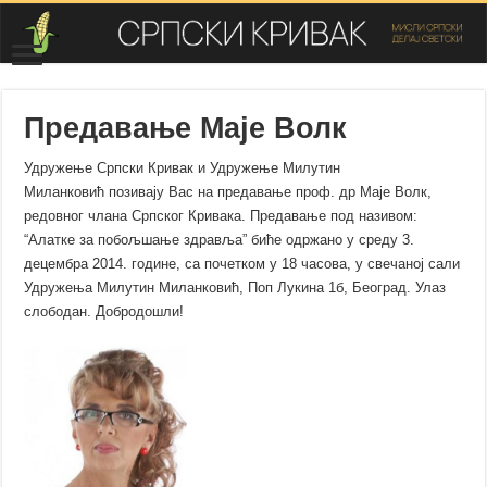
Предавање Маје Волк
Удружење Српски Кривак и Удружење Милутин
Миланковић позивају Вас на предавање проф. др Маје Волк,
редовног члана Српског Кривака. Предавање под називом:
“Алатке за побољшање здравља” биће одржано у среду 3.
децембра 2014. године, са почетком у 18 часова, у свечаној сали
Удружења Милутин Миланковић, Поп Лукина 1б, Београд. Улаз
слободан. Добродошли!