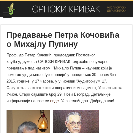
Предавање Петра Кочовића
о Михајлу Пупину
Проф. др Петар Кочовић, председник Пословног
клуба удружења СРПСКИ КРИВАК, одржаће популарно
предавање под називом: “Mихajлo Пупин – нaучник кojи je
помогао уједињење Jугoслaвиje” у понедељак 30. новембра
2015. године, у 17 часова, у учионици “Аудиторијум Ц”,
Факултета за стратешки и оперативни менаџмент, Универзитета
Унион, Старо сајмиште број 29, Нови Београд. Детаљније
информације налазе се
овде
. Улаз слободан. Добродошли!