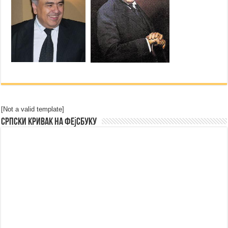
[Not a valid template]
Српски Кривак на Фејсбуку