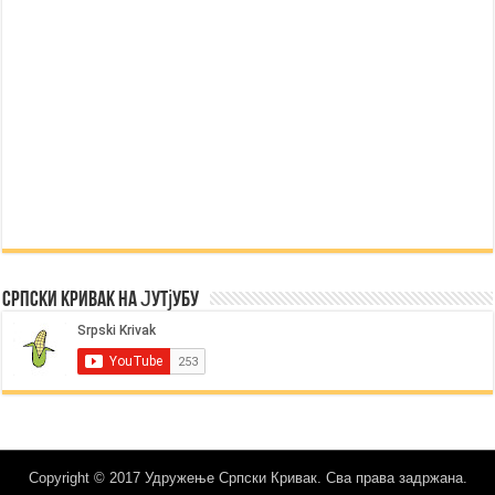
Српски Кривак на Јутјубу
Copyright © 2017 Удружење Српски Кривак. Сва права задржана.