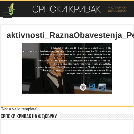
aktivnosti_RaznaObavestenja_P
[Not a valid template]
Српски Кривак на Фејсбуку