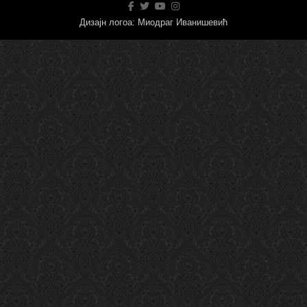
Дизајн логоа: Миодраг Иванишевић