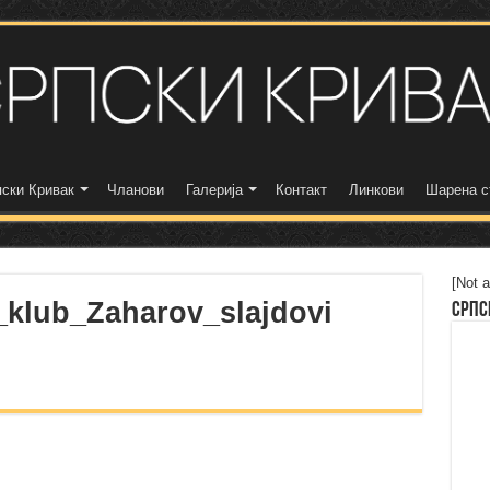
ски Кривак
Чланови
Галерија
Контакт
Линкови
Шарена с
[Not a
klub_Zaharov_slajdovi
Српс