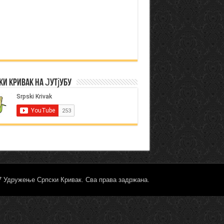
ки Кривак на Јутјубу
17 Удружење Српски Кривак. Сва права задржана.