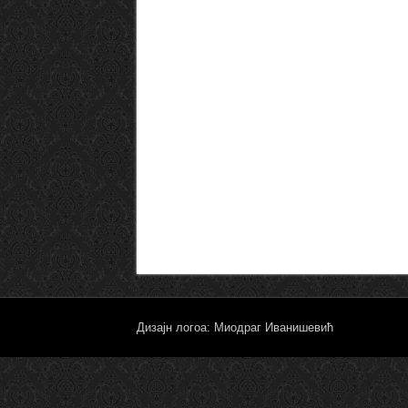
Дизајн логоа: Миодраг Иванишевић