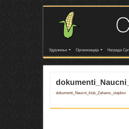
Удружење
Организација
Награда Срп
dokumenti_Naucni_
dokumenti_Naucni_klub_Zaharov_slajdovi