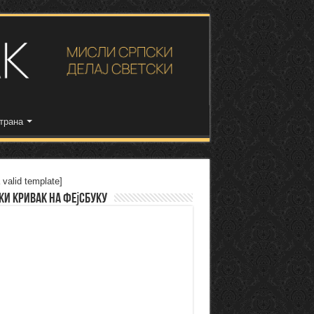
трана
 valid template]
ки Кривак на Фејсбуку