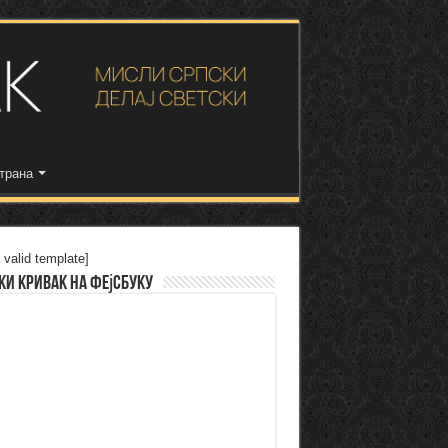
трана
 valid template]
ки Кривак на Фејсбуку