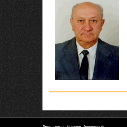
Дизајн логоа: Миодраг Иванишевић