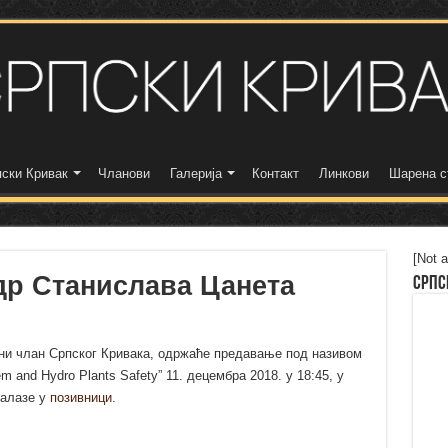
ски Кривак
Чланови
Галерија
Контакт
Линкови
Шарена с
[Not a
р Станислава Цанета
Српс
вни члан Српског Кривака, одржаће предавање под називом
tem and Hydro Plants Safety” 11. децембра 2018. у 18:45, у
налазе у
позивници
.