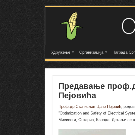
Удружење
Организација
Награда Срп
Предавање проф.д
Пејовића
Проф.др Станислав Цане Пејовић
, редо
“Optimization and Safety of Electrical Sys
Мисисоги, Онтарио, Канада. Детаљи се 