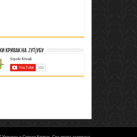
ки Кривак на Јутјубу
17 Удружење Српски Кривак. Сва права задржана.