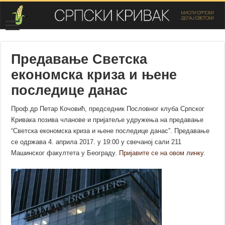
Предавање Светска
економска криза и њене
последице данас
Проф.др Петар Кочовић, председник Пословног клуба Српског
Кривака позива чланове и пријатеље удружења на предавање
“Светска економска криза и њене последице данас”. Предавање
се одржава 4. априла 2017. у 19:00 у свечаној сали 211
Машинског факултета у Београду.
Пријавите се на овом линку
.