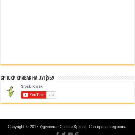
Српски Кривак на Јутјубу
Copyright © 2017 Удружење Српски Кривак. Сва права задржана.