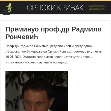
Преминуо проф.др Радмило
Рончевић
Проф.др Радмило Рончевић, редовни члан и председник
Лекарског клуба удружења Српски Кривак, преминуо је у петак
19.01.2024. Жалимо због смрти нашег истакнутог члана и
изражавамо искрено саучешће породици.