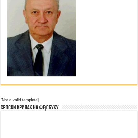
[Not a valid template]
Српски Кривак на Фејсбуку