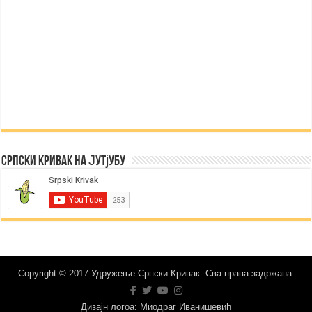
Српски Кривак на Јутјубу
Copyright © 2017 Удружење Српски Кривак. Сва права задржана.
Дизајн логоа: Миодраг Иванишевић