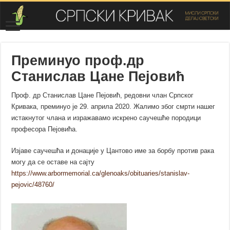
Преминуо проф.др
Станислав Цане Пејовић
Проф. др Станислав Цане Пејовић, редовни члан Српског
Кривака, преминуо је 29. априла 2020. Жалимо због смрти нашег
истакнутог члана и изражавамо искрено саучешће породици
професора Пејовића.
Изјаве саучешћа и донације у Цантово име за борбу против рака
могу да се оставе на сајту
https://www.arbormemorial.ca/glenoaks/obituaries/stanislav-
pejovic/48760/