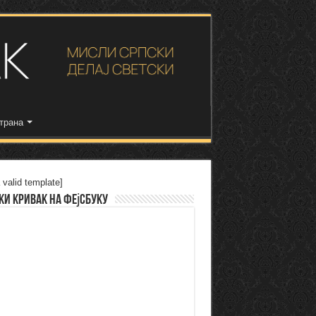
трана
 valid template]
ки Кривак на Фејсбуку