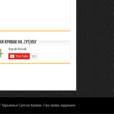
ки Кривак на Јутјубу
17 Удружење Српски Кривак. Сва права задржана.