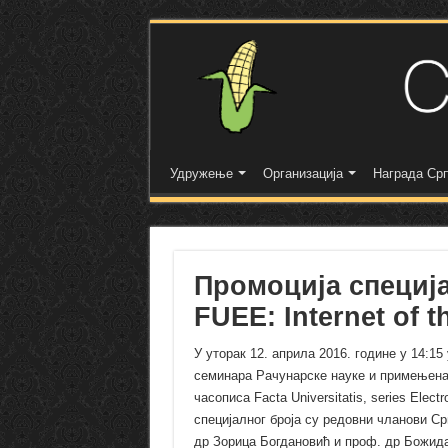
Удружење
Организација
Награда Срп
Промоција специја
FUEE: Internet of t
У уторак 12. априла 2016. године у 14:1
семинара Рачунарске науке и примењена 
часописа Facta Universitatis, series Electr
специјалног броја су редовни чланови Ср
др Зорица Богдановић и
проф. др Божид