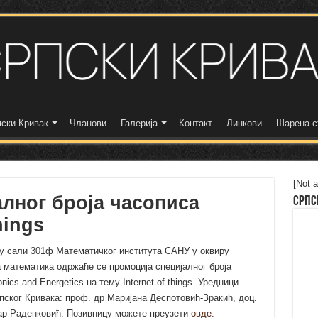
ски Кривак
Чланови
Галерија
Контакт
Линкови
Шарена с
[Not a
лног броја часописа
Српс
hings
5 у сали 301ф Математичког института САНУ у оквиру
математика одржаће се промоција специјалног броја
onics and Energetics на тему Internet of things. Уредници
пског Кривака: проф. др Маријана Деспотовић-Зракић, доц.
ар Раденковић
. Позивницу можете преузети
овде
.