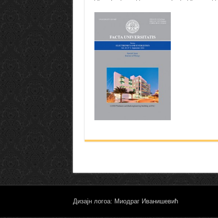
Дизајн логоа: Миодраг Иванишевић