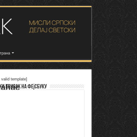
трана
 valid template]
jahac
ки Кривак на Фејсбуку