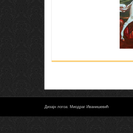
Дизајн логоа: Миодраг Иванишевић