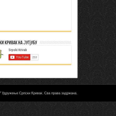
ки Кривак на Јутјубу
17 Удружење Српски Кривак. Сва права задржана.