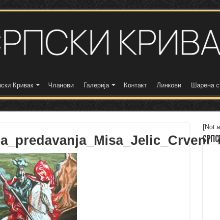
ски Кривак
Чланови
Галерија
Контакт
Линкови
Шарена с
[Not a
na_predavanja_Misa_Jelic_Crveni_
Српс