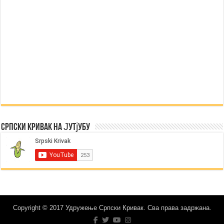
Српски Кривак на Јутјубу
Copyright © 2017 Удружење Српски Кривак. Сва права задржана.