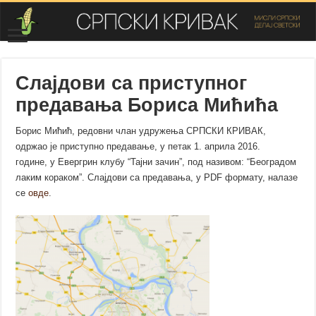
Слајдови са приступног
предавања Бориса Мићића
Борис Мићић, редовни члан удружења СРПСКИ КРИВАК,
одржао је приступно предавање,
у петак 1. априла 2016.
године,
у Евергрин клубу “Тајни зачин”, под називом: “Београдом
лаким кораком”. Слајдови са предавања, у PDF формату, налазе
се
овде
.