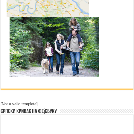
[Not a valid template]
Српски Кривак на Фејсбуку