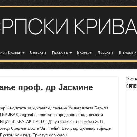
ски Кривак
Чланови
Галерија
Контакт
Линкови
Шарена с
[Not a
ање проф. др Јасмине
Српс
ор Факултета за нуклеарну технику Универзитета Беркли
 КРИВАК, одржаће приступно предавање под називом
НИ: КРАТАК ПРЕГЛЕД”, у петак 25. новембра 2011.
иотеци Средње школе “Artimedia”, Београд, Булевар војводе
 Руском улицом). Приступ слободан.