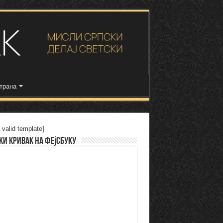
трана
 valid template]
ки Кривак на Фејсбуку