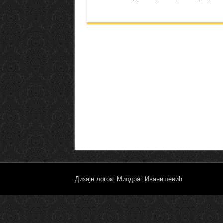
Дизајн логоа: Миодраг Иванишевић