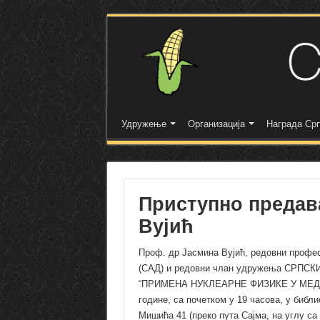
Удружење
Организација
Награда Срп
Приступно предав
Вујић
Проф. др Јасмина Вујић, редовни профес
(САД) и редовни члан удружења СРПСКИ
“ПРИМЕНА НУКЛЕАРНЕ ФИЗИКЕ У МЕДИЦИ
године, са почетком у 19 часова, у библ
Мишића 41 (преко пута Сајма, на углу са