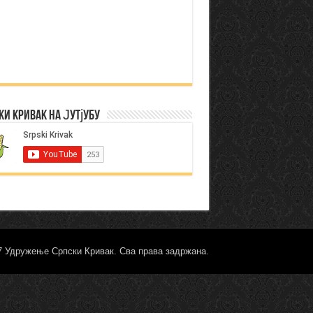
ки Кривак на Јутјубу
17 Удружење Српски Кривак. Сва права задржана.