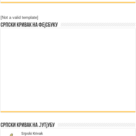
[Not a valid template]
Српски Кривак на Фејсбуку
Српски Кривак на Јутјубу