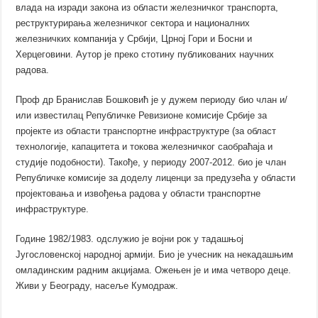
влада на изради закона из области железничког транспорта,
реструктурирања железничког сектора и националних
железничких компанија у Србији, Црној Гори и Босни и
Херцеговини. Аутор је преко стотину публикованих научних
радова.
Проф др Бранислав Бошковић је у дужем периоду био члан и/
или известилац Републичке Ревизионе комисије Србије за
пројекте из области транспортне инфраструктуре (за област
технологије, капацитета и токова железничког саобраћаја и
студије подобности). Такође, у периоду 2007-2012. био је члан
Републичке комисије за доделу лиценци за предузећа у области
пројектовања и извођења радова у области транспортне
инфраструктуре.
Године 1982/1983. одслужио је војни рок у тадашњој
Југословенској народној армији. Био је учесник на некадашњим
омладинским радним акцијама. Ожењен је и има четворо деце.
Живи у Београду, насеље Кумодраж.