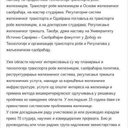
железницом, Транспорт робе железницом и Основе железничког
саобраћаја, на мастер студијама: Регулаторни систем
железничког транспорта и Одабрана поглавља из транспорта
робе железницом, а на докторским студијама: Регулисање
железничког тржишта. Такође, држи наставу на Универзитету
Источно Сарајево – Саобраћајни факултет у Добоју из
Технологије и организације транспорта робе и Регулатива у
жељезничком саобраћају.
Уже области научног интересовања су му планирање и
технологија транспорта робе железницом, саобраћајна политика,
реструктурирање железничког система, регулисање тржишта
железничких услуга, накнаде за коришћење железничке
инфраструктуре, услуге од општег интереса на железници и
примена метода вишекритеријумског одлучивања у решавању
проблема из наведених области. У последњих 15 година бави се
првенствено системским проблемима железнице.
У свом досадашњем раду учествовао је или руководио израдом
преко 70 студија, научних и комерцијалних пројеката. Био је
руководилац или члан радних група надлежних министарстава и