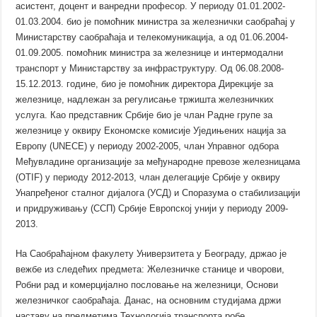
асистент, доцент и ванредни професор. У периоду 01.01.2002-
01.03.2004. био је помоћник министра за железнички саобраћај у
Министарству саобраћаја и телекомуникација, а од 01.06.2004-
01.09.2005. помоћник министра за железнице и интермодални
транспорт у Министарству за инфраструктуру. Од 06.08.2008-
15.12.2013. године, био је помоћник директора Дирекције за
железнице, надлежан за регулисање тржишта железничких
услуга. Као представник Србије био је члан Радне групе за
железнице у оквиру Економске комисије Уједињених нација за
Европу (UNECE) у периоду 2002-2005, члан Управног одбора
Међувладине организације за међународне превозе железницама
(OTIF) у периоду 2012-2013, члан делегације Србије у оквиру
Унапређеног сталног дијалога (УСД) и Споразума о стабилизацији
и придруживању (ССП) Србије Европској унији у периоду 2009-
2013.
На Саобраћајном факулету Универзитета у Београду, држао је
вежбе из следећих предмета: Железничке станице и чворови,
Робни рад и комерцијално пословање на железници, Основи
железничког саобраћаја. Данас, на основним студијама држи
наставу на предметима Технологија транспорта робе