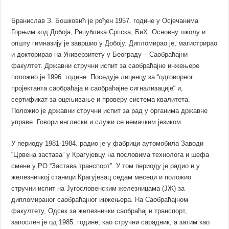
Бранислав З. Бошковић је рођен 1957. године у Осјечанима
Горњим код Добоја, Република Српска, БиХ. Основну школу и
општу гимназију је завршио у Добоју. Дипломирао је, магистрирао
и докторирао на Универзитету у Београду – Саобраћајни
факултет. Државни стручни испит за саобраћајне инжењере
положио је 1996. године. Поседује лиценцу за “одговорног
пројектанта саобраћаја и саобраћајне сигнализације“ и,
сертификат за оцењивање и проверу система квалитета.
Положио је државни стручни испит за рад у органима државне
управе. Говори енглески и служи се немачким језиком.
У периоду 1981-1984. радио је у фабрици аутомобила Заводи
“Црвена застава” у Крагујевцу на пословима технолога и шефа
смене у РО “Застава транспорт”. У том периоду је радио и у
железничкој станици Крагујевац седам месеци и положио
стручни испит на Југословенским железницама (ЈЖ) за
дипломираног саобраћајног инжењера. На Саобраћајном
факултету, Одсек за железнички саобраћај и транспорт,
запослен је од 1985. године, као стручни сарадник, а затим као