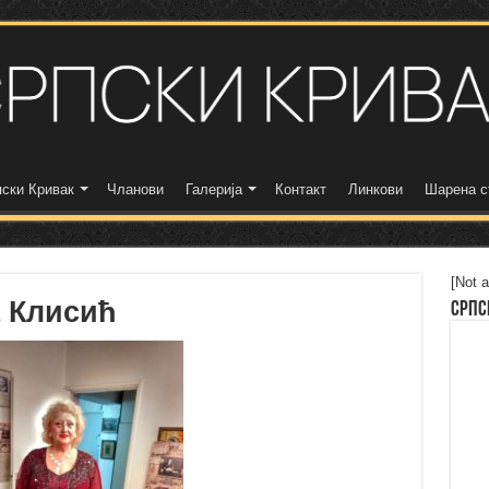
ски Кривак
Чланови
Галерија
Контакт
Линкови
Шарена с
[Not a
 Клисић
Српс