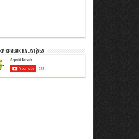
ки Кривак на Јутјубу