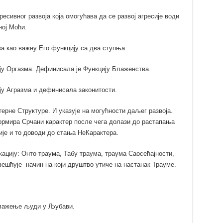
есивног развоја која омогућава да се развој агресије води
ој Моћи.
а као важну Его функцију са два ступња.
ју Оргазма. Дефинисала је Функцију Блаженства.
ју Агразма и дефинисала законитости.
ерне Структуре. И указује на могућности даљег развоја.
ормира Срчани карактер после чега долази до растапања
функције и то доводи до стања НеКарактера.
ацију: Онто траума, Табу траума, траума Саосећајности,
вешћује начин на који друштво утиче на настанак Трауме.
налажење људи у Љубави.