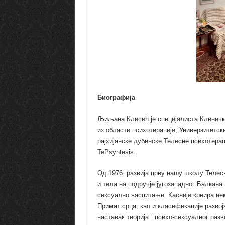
Биографија
Љиљана Клисић је специјалиста Клиничке
из области психотерапије, Универзитетск
рајхијанске дубинске Телесне психотер
TePsyntesis.
Од 1976. развија прву нашу школу Телес
и тела на подручје југозападног Балкана
сексуално васпитање. Касније креира нек
Примат срца, као и класификације развоја
наставак теорија : психо-сексуалног разв