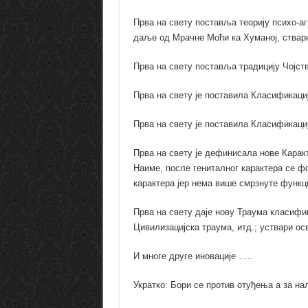
Прва на свету поставља теорију психо-агр
даље од Мрачне Моћи ка Хуманој, стварн
Прва на свету поставља традицију Чојств
Прва на свету је поставила Класификаци
Прва на свету је поставила Класификаци
Прва на свету је дефинисала нове Каракт
Наиме, после гениталног карактера се ф
карактера јер нема више смрзнуте 
Прва на свету даје нову Траума класифик
Цивилизацијска траума, итд.; уствари ос
И многе друге иновације …..
Укратко: Бори се против отуђења а за 