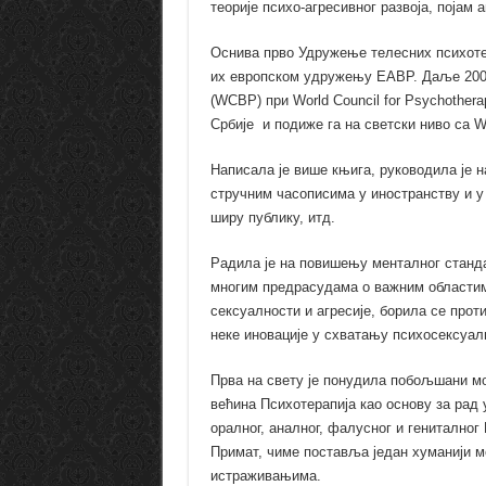
теорије психо-агресивног развоја, појам
Оснива прво Удружење телесних психотера
их европском удружењу EABP. Даље 2003
(WCBP) при World Council for Psychother
Србије и подиже га на светски ниво са
Написала је више књига, руководила је 
стручним часописима у иностранству и у
ширу публику, итд.
Радила је на повишењу менталног станда
многим предрасудама о важним областим
сексуалности и агресије, борила се прот
неке иновације у схватању психосексуалн
Прва на свету је понудила побољшани мод
већина Психотерапија као основу за рад
оралног, аналног, фалусног и генитално
Примат, чиме поставља један хуманији м
истраживањима.