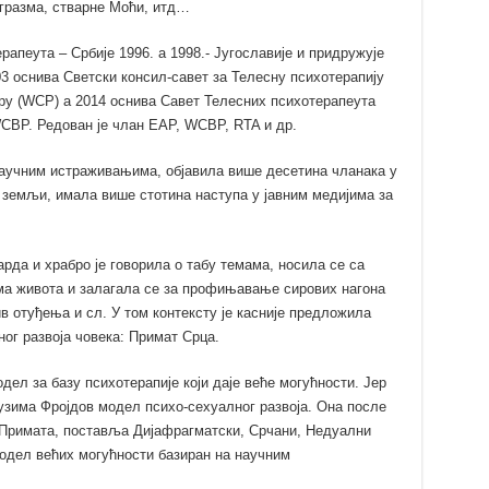
 агразма, стварне Моћи, итд…
пеута – Србије 1996. а 1998.- Југославије и придружује
 оснива Светски консил-савет за Телесну психотерапију
apy (WCP) а 2014 оснива Савет Телесних психотерапеута
 WCBP. Редован је члан EAP, WCBP, RTA и др.
научним истраживањима, објавила више десетина чланака у
 земљи, имала више стотина наступа у јавним медијима за
рда и храбро је говорила о табу темама, носила се са
а живота и залагала се за профињавање сирових нагона
ив отуђења и сл. У том контексту је касније предложила
ог развоја човека: Примат Срца.
ел за базу психотерапије који даје веће могућности. Јер
 узима Фројдов модел психо-сеxуалног развоја. Она после
г Примата, поставља Дијафрагматски, Срчани, Недуални
одел већих могућности базиран на научним