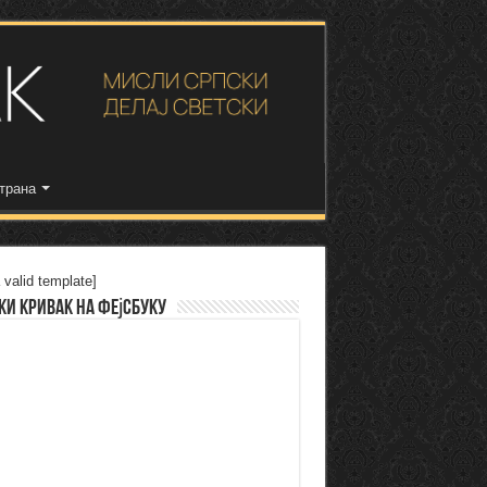
трана
 valid template]
ки Кривак на Фејсбуку