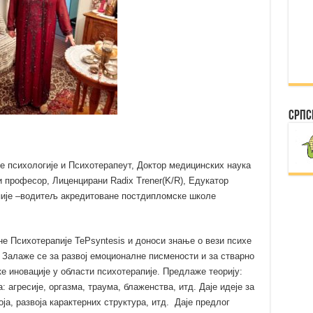
Српс
 психологије и Психотерапеут, Доктор медицинских наука
и професор, Лиценцирани Radix Trener(K/R), Едукатор
апије –водитељ акредитоване постдипломске школе
не Психотерапије TePsyntesis и доноси знање о вези психе
. Залаже се за развој емоционалне писмености и за стварно
е иновације у области психотерапије. Предлаже теорију:
: агресије, оргазма, траума, блаженства, итд. Даје идеје за
оја, развоја карактерних структура, итд. Даје предлог