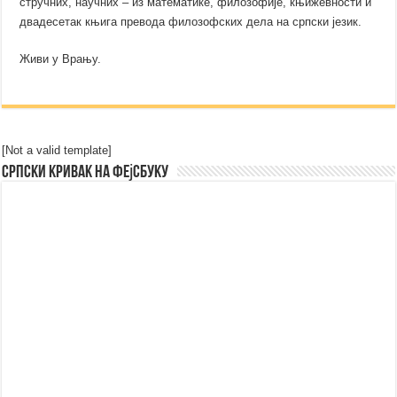
стручних, научних – из математике, филозофије, књижевности и
двадесетак књига превода филозофских дела на српски језик.
Живи у Врању.
[Not a valid template]
Српски Кривак на Фејсбуку