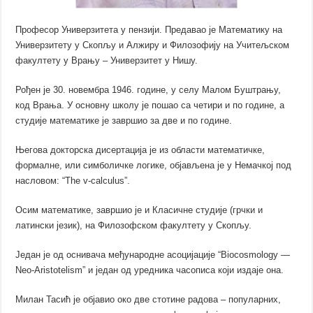
Професор Универзитета у пензији. Предавао је Математику на
Универзитету у Скопљу и Алжиру и Филозофију на Учитељском
факултету у Врању – Универзитет у Нишу.
Рођен је 30. новембра 1946. године, у селу Малом Буштрању,
код Врања. У основну школу је пошао са четири и по године, а
студије математике је завршио за две и по године.
Његова докторска дисертација је из области математичке,
формалне, или симболичке логике, објављена је у Немачкој под
насловом: “The v-calculus”.
Осим математике, завршио је и Класичне студије (грчки и
латински језик), на Филозофском факултету у Скопљу.
Један је од оснивача међународне асоцијације “Biocosmology ―
Neo-Аristotelism” и један од уредника часописа који издаје она.
Милан Тасић је објавио око две стотине радова – популарних,