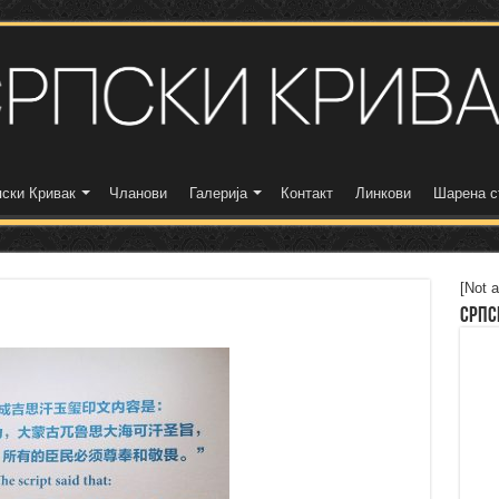
ски Кривак
Чланови
Галерија
Контакт
Линкови
Шарена с
[Not a
Српс