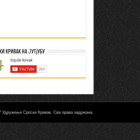
ки Кривак на Јутјубу
17 Удружење Српски Кривак. Сва права задржана.