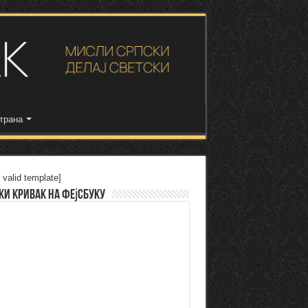
трана
 valid template]
ки Кривак на Фејсбуку