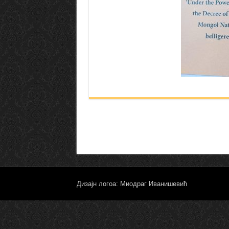
Дизајн логоа: Миодраг Иванишевић