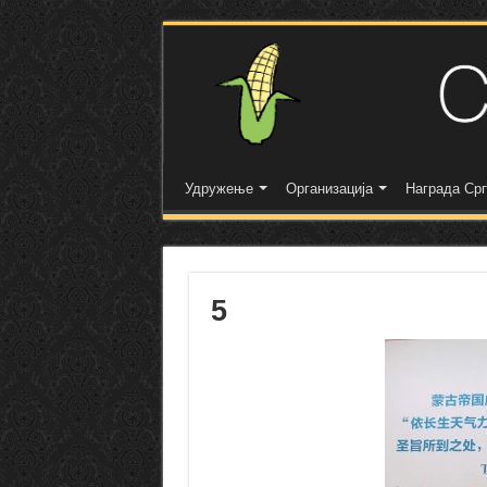
Удружење
Организација
Награда Срп
5