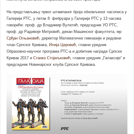
На представљању првог штампаног броја обновљеног часописа у
Галерији РТС, у петак 8. фебруара у Галерији РТС у 13 часова
говориће: проф. др Владимир Вулетић, председник УО РТС,
проф. др Радивоје Митровић, декан Машинског факултета, мр
Срђан Огњановић
, директор Математичке гимназије и редовни
члан Српског Кривака,
Илија Церовић
, главни уредник
Образовно-научног програма РТС-а и добитник награде Српски
Кривак 2017 и
Станко Стојиљковић
, главни уредник „Галаксије“ и
председник Новинарског клуба Српског Кривака.