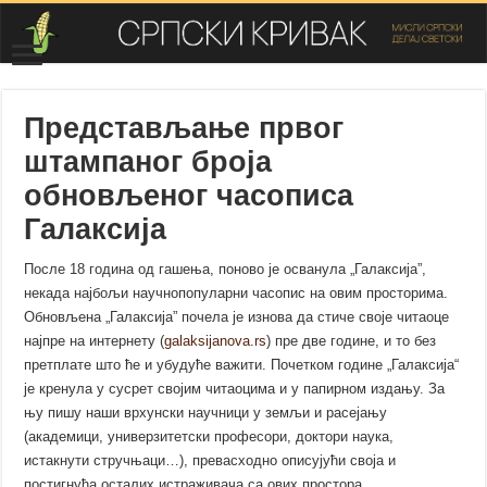
Представљање првог
штампаног броја
обновљеног часописа
Галаксија
После 18 година од гашења, поново је осванула „Галаксија”,
некада најбољи научнопопуларни часопис на овим просторима.
Обновљена „Галаксија” почела је изнова да стиче своје читаоце
најпре на интернету (
galaksijanova.rs
) пре две године, и то без
претплате што ће и убудуће важити. Почетком године „Галаксија“
је кренула у сусрет својим читаоцима и у папирном издању. За
њу пишу наши врхунски научници у земљи и расејању
(академици, универзитетски професори, доктори наука,
истакнути стручњаци…), превасходно описујући своја и
постигнућа осталих истраживача са ових простора.