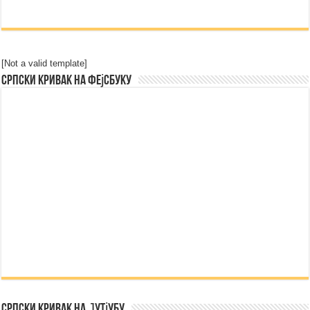
[Not a valid template]
Српски Кривак на Фејсбуку
Српски Кривак на Јутјубу