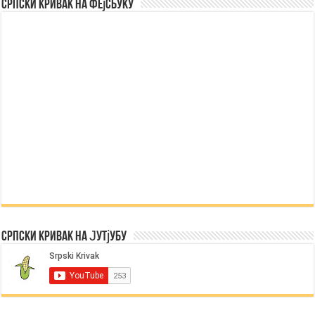
Српски Кривак на Фејсбуку
Српски Кривак на Јутјубу