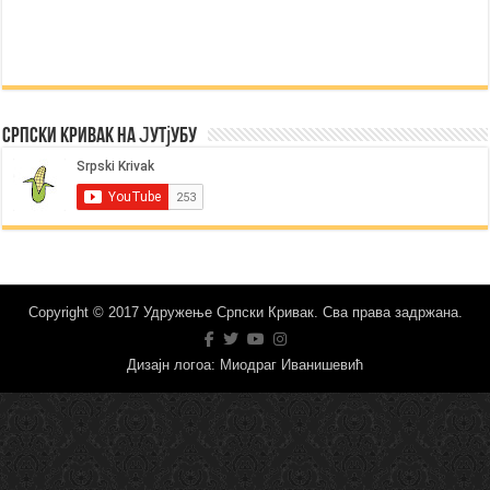
Српски Кривак на Јутјубу
Copyright © 2017 Удружење Српски Кривак. Сва права задржана.
Дизајн логоа: Миодраг Иванишевић