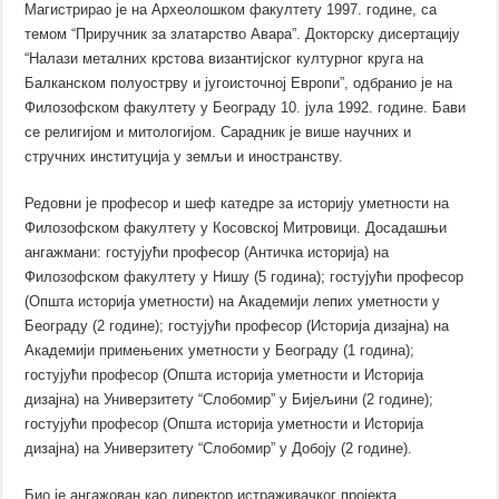
Магистрирао је на Археолошком факултету 1997. године, са
темом “Приручник за златарство Авара”. Докторску дисертацију
“Налази металних крстова византијског културног круга на
Балканском полуострву и југоисточној Европи”, одбранио је на
Филозофском факултету у Београду 10. јула 1992. године. Бави
се религијом и митологијом. Сарадник је више научних и
стручних институција у земљи и иностранству.
Редовни је професор и шеф катедре за историју уметности на
Филозофском факултету у Косовској Митровици. Досадашњи
ангажмани: гостујући професор (Античка историја) на
Филозофском факултету у Нишу (5 година); гостујући професор
(Општа историја уметности) на Академији лепих уметности у
Београду (2 године); гостујући професор (Историја дизајна) на
Академији примењених уметности у Београду (1 година);
гостујући професор (Општа историја уметности и Историја
дизајна) на Универзитету “Слобомир” у Бијељини (2 године);
гостујући професор (Општа историја уметности и Историја
дизајна) на Универзитету “Слобомир” у Добоју (2 године).
Био је ангажован као директор истраживачког пројекта,