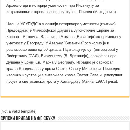
Археологија и историја уметности, при Институту за
истраживање старословенске културе – Прилеп (Македонија).
Члан је УЛУПУДС-а у секцији историчара уметности (критика).
Председник је Филозофског друштва Југоисточне Европе за
Косово – 6 година. Власник је Атељеа „Византија“ за примењену
уметност у Београду. У Атељеу “Византија” осмислио је и
реализовао више од 50 цркава. Најзначајније су: (ентеријери) у
Либертвилу (САД), Бирмингему (В. Британија), саркофаг цара
Душана у цркви Св. Марка у Београду. Израдио је саркофаг
краља Владислава у цркви Светог Саве у Милешеви. Приредио
изложбу илустрација ентеријера храма Светог Саве и целокупног
пројекта светосавског крста у Халандрију (Атина, 1997, Грчка).
[Not a valid template]
Српски Кривак на Фејсбуку