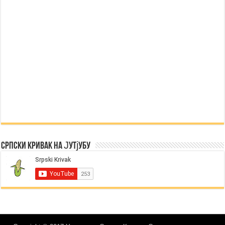
Српски Кривак на Јутјубу