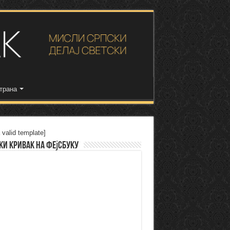
трана
 valid template]
ки Кривак на Фејсбуку