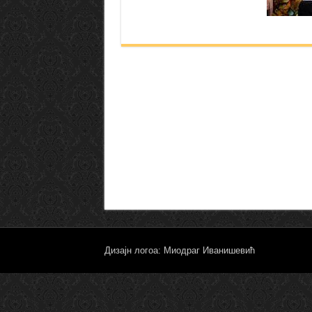
Дизајн логоа: Миодраг Иванишевић