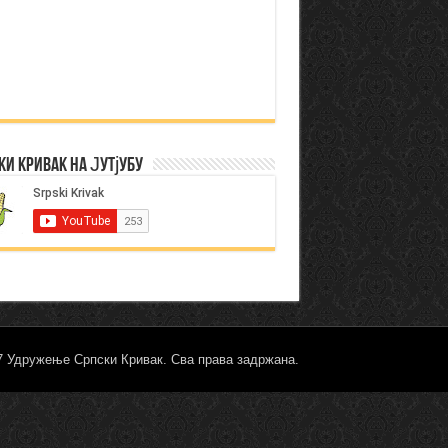
ки Кривак на Јутјубу
17 Удружење Српски Кривак. Сва права задржана.