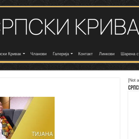
ски Кривак
Чланови
Галерија
Контакт
Линкови
Шарена с
[Not a
Српс