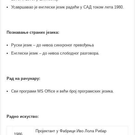
Усавршавао је енглески језик радећи у САД током лета 1980.
Познавање страних језика:
Руски језик – до нивоа синхроног превођења
Енглески језик – до нивоа слободног разговора.
Рад на рачунару:
Сви програми MS Office и већи број програмских језика.
Радно искуство:
Пројектант у Фабрици Иво Лола Рибар
1986.