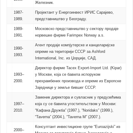
Железник.
1987-
Пројектант у Енергоинвест ИРИС Сарајево,
1989.
представништво у Београду.
1989-
Московско представништво у сектору продаје
1991.
норвешке фирме Farimpex Norway a.s.
Агент продаје компјутерске и канцеларијске
1990-
опреме на територији СССР за Ashford
1993.
International, Inc. из Џорџије, САД.
Директор фирме Tacex Export-Import Ltd. (Kipar)
1993–
у Москви, која се бавила испоруком
2000.
прехрамбених производа и опреме из Европске
Заједнице у земље бившег СССР.
Заменик директора и сувласник у предузећима
1997–
која су се бавила угоститељством у Москви:
2010.
“Кафана Дружба” (1997.), “Noridaks” (1999.),
“Taverna” (2004.), “Taverna M” (2007.).
Консултант инвестиционе групе “Euroazijski” из
2000–