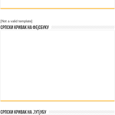
[Not a valid template]
Српски Кривак на Фејсбуку
Српски Кривак на Јутјубу