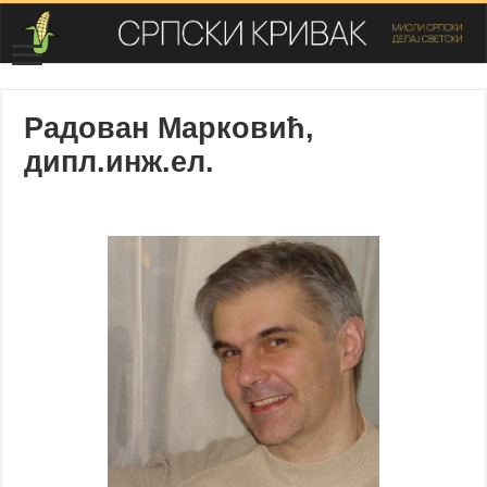
Радован Марковић,
дипл.инж.ел.