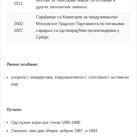
Москве за територије бивше Југославије и
2011.
других балканских земаља.
Сарађивао са Комисијом за предузимаштво
2002-
Московског Градског Парламента по питањима
2007.
сарадње са одговарајућим организацијама у
Србији.
Личне особине:
упорност, иницијатива, комуникативност, способност за тимски
рад.
Остало:
Одслужио војни рок током 1985-1986.
Ожењен, има две кћерке, рођене 1987. и 1993.