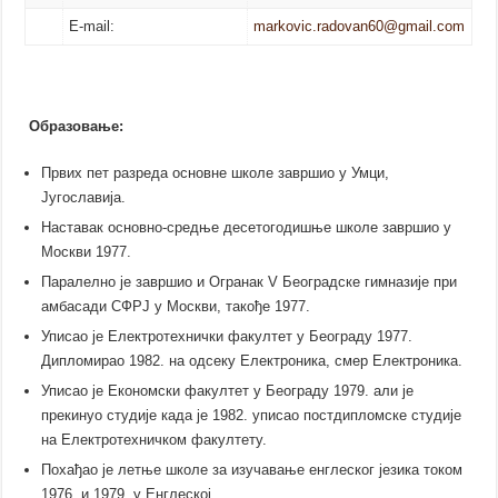
E-mail:
markovic.radovan60@gmail.com
Образовање:
Првих пет разреда основне школе завршио у Умци,
Југославија.
Наставак основно-средње десетогодишње школе завршио у
Москви 1977.
Паралелно је завршио и Огранак V Београдске гимназије при
амбасади СФРЈ у Москви, такође 1977.
Уписао је Електротехнички факултет у Београду 1977.
Дипломирао 1982. на одсеку Електроника, смер Електроника.
Уписао је Економски факултет у Београду 1979. али је
прекинуо студије када је 1982. уписао постдипломске студије
на Електротехничком факултету.
Похађао је летње школе за изучавање енглеског језика током
1976. и 1979. у Енглеској.