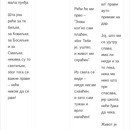
мала пунђа.
ил’ прави
Рећи ће ми
ауто
Шта још
прво –
примам на
рећи за те
“Знаш
дар.
биљке,
кол’ко сам
за Ковиљке,
плаћен,
Јој, што ми
за Босиљке
због Тебе
се ујутру
и за
је, уштво,
спава,
Смиљке,
и живот ми
има ли
некима су то
скраћен”.
негде и за
светиљке,
то лека,
због тога се
Из свега се
нека ме
важне праве
види –
неко што
– неће
нигде нисам
пре
ником да се
схваћен,
спасава,
јаве!
и зато сам
јер школа
тужан
и
неће ђака
врло
да чека.
напаћен!
Живот је