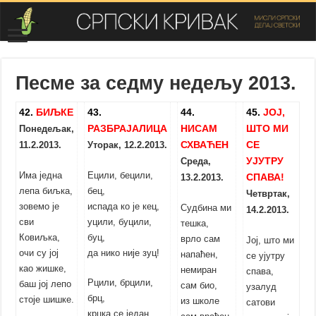
Песме за седму недељу 2013.
42.
БИЉКЕ
43.
44.
45.
ЈОЈ,
РАЗБРАЈАЛИЦА
НИСАМ
ШТО МИ
Понедељак
,
СХВАЋЕН
СЕ
11.2.2013.
Уторак, 12.2.2013.
УЈУТРУ
Среда
,
Има једна
Ецили, бецили,
СПАВА!
13.2.2013.
лепа биљка,
бец,
Четвртак
,
зовемо је
испада ко је кец,
Судбина ми
14.2.2013.
сви
уцили, буцили,
тешка,
Ковиљка,
буц,
врло сам
Јој, што ми
очи су јој
да нико није зуц!
напаћен,
се ујутру
као жишке,
немиран
спава,
Рцили, брцили,
баш јој лепо
сам био,
узалуд
брц,
стоје шишке.
из школе
сатови
крцка се један