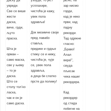
даску да
узбуде, то јест
јасно, па
увреди.
усплахире,
зар нисмо
Све се више
чистоћа је кажу,
горди,
жести
увек пола
кад је неко
даска,
здравља!
први, кад
виче, грди,
падну
Док мезимче своје
љуто
рекорди.
пред лавабо
праска.
Тад одјекне
ставља,
гласно:
Шта је
придике и грдње
„Браво!
орман –
стижу се и нижу,
Алал
само маска,
чистоћа је, чује
вера!”,
све у њему
се, увек пола
свуда
– то је
здравља,
пљесак
даска.
а деца би слатко
чека нашег
Што се
прсте да полижу!
рекордера.
столу тол’ко
ласка,
Кад
чак и он је
рекордер
само даска.
од стида
побегне на