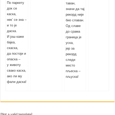
По паркету
таван,
док се
значи да тај
каска,
рекорд није
нек’ се зна –
био славан.
и то је
Од славе
даска.
до срама
И још каже
граница је
бајка,
уска,
скаска,
јер за
да постоји и
рекорд
опаска –
следи
у животу
место
свако каска,
пљеска –
ако ли му
пљуска!
фали даска!
[Not a valid template]