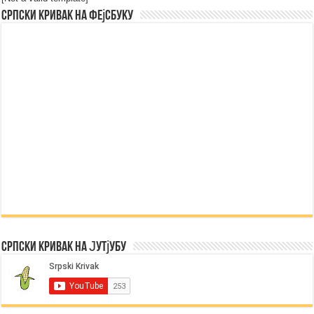
Српски Кривак на Фејсбуку
Српски Кривак на Јутјубу