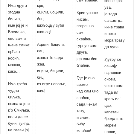
сам враћен.
звоне крај
Има друга
крц,
ува,
згодна
оцили, боцили,
Крив уопше
ја тада
биљка,
боц,
нисам,
сањам да
име јој је и
шкљоцају зуби
погрешно
ниче трава
Босиљка,
шкљоц!
сам
и неко
ево вам и
схваћен,
мора траву
Ацили, бацили,
њене слике:
гурнуо сам
да чува.
бац,
прћаст
друга,
жацка Те сада
носић,
јер сам био
Ујутру се
жац,
машна,
блаћен.
сањају
ицили, бицили,
кике…
најлепши
биц,
Где је оно
снови,
Има трећа
из игре напоље,
време
често сам
чудна
шиц!
кад сам био
тада ил’
биљка,
злаћен,
краљ ил’
позната је и
сада чекам
цар,
к’о Смиљка,
тату,
капетан
воли да се
и знам,
брода што
буни, гунђа,
бићу
морем
на глави јој
млаћен!
плови,