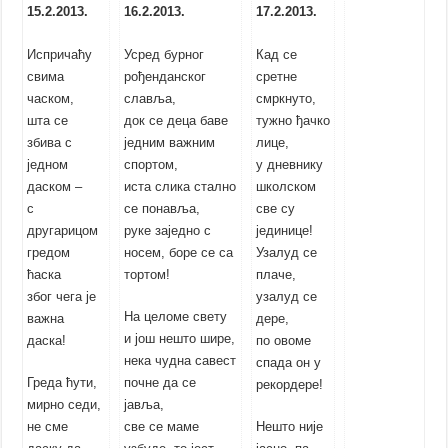
15.2.2013.
16.2.2013.
17.2.2013.
Испричаћу
Усред бурног
Кад се
свима
рођенданског
сретне
часком,
славља,
смркнуто,
шта се
док се деца баве
тужно ђачко
збива с
једним важним
лице,
једном
спортом,
у дневнику
даском –
иста слика стално
школском
с
се понавља,
све су
другарицом
руке заједно с
јединице!
гредом
носем, боре се са
Узалуд се
ћаска
тортом!
плаче,
због чега је
узалуд се
На целоме свету
важна
дере,
и још нешто шире,
даска!
по овоме
нека чудна савест
спада он у
Греда ћути,
почне да се
рекордере!
мирно седи,
јавља,
не сме
све се маме
Нешто није