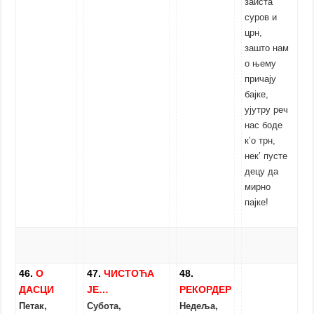
заиста
суров и
црн,
зашто нам
о њему
причају
бајке,
ујутру реч
нас боде
к’о трн,
нек’ пусте
децу да
мирно
пајке!
46.
О
47.
ЧИСТОЋА
48.
ДАСЦИ
ЈЕ…
РЕКОРДЕР
Петак
,
Субота
,
Недеља
,