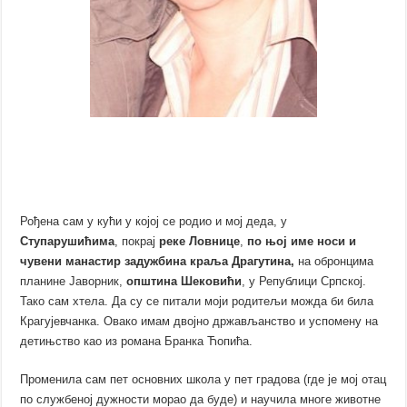
Рођена сам у кући у којој се родио и мој деда, у
Ступарушићима
, покрај
реке
Ловнице
,
по њој име носи и
чувени манастир задужбина краља Драгутина,
на обронцима
планине Јаворник,
општина Шековићи
, у Републици Српској.
Тако сам хтела. Да су се питали моји родитељи можда би била
Крагујевчанка. Овако имам двојно држављанство и успомену на
детињство као из романа Бранка Ћопића.
Променила сам пет основних школа у пет градова (где је мој отац
по службеној дужности морао да буде) и научила многе животне