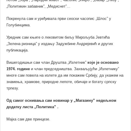
„Политикин забавник”, „Медиснет”…
Покренула сам и уређивала први сеоски часопис „Шлос” у
Голубинцима.
Уредник сам књиге о лековитом биљу Мирољуба Јевтића
„Зелена ризница” у издању Задужбине Андрејевић и других
публикација.
Вишегодишњи сам члан Друштва „Излетник”
које је основано
1974. године
и члан председништва. Захваљујући „Излетнику”
многе сам повела на излете да им покажем Србију, да укажем на
знамења, храмове, природне лепоте, обичаје и богату српску
трпезу.
Од самог оснивања сам новинар у „Магазину” недељном
додатку листа „Политика” .
Мајка сам две принцезе.