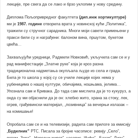
лекције, пре свега да се лако и брзо уклопим у нову средину.
Диплома Пољопривредног факултета
(дип.инж хортикултуре)
ми је
1987. године
отворила врата у новинској кући „Политика”,
тражили су стручног сарадника. Многи моји савети примењени у
пракси били су и награђени: балоном вина, пршутом, букетом
цвећа…
Захваљујући уредници, Радмили Новковић, укључила сам се и у
рад манифестације „Златне руке” која је кроз разна
традиционална надметања окупљала људе из села и града.
Била је то школа у којој су се училе лекције којих нема у
уџбеницима о нашој култури, обичајима, ношњама, јелима…
Упознала сам и Кривака. До тада сам мислила да је то кукуруз, а
онда су ми објаснили да је он: хлебно жито, храна за стоку, лек,
огрев, грађевински материјал, „позивница” за вечерњи излазак –
на комишање!
Опробала сам се и на телевизији, радила сам прилоге за емисију
„
Будилник”
РТС. Писала за бројне часописе: ревију „Село”,
потом „Зора”, „Народни живот”, часопис „Инфо”, „Базар”,„Лизу”,