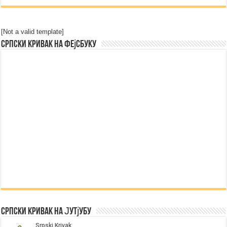
[Not a valid template]
Српски Кривак на Фејсбуку
Српски Кривак на Јутјубу