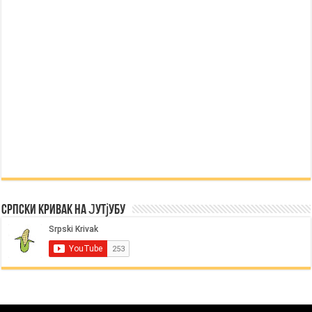
Српски Кривак на Јутјубу